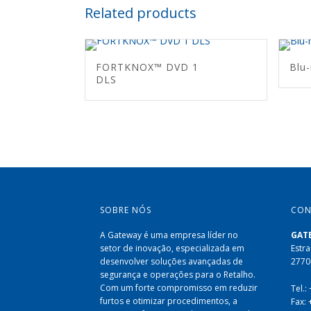
Related products
FORTKNOX™ DVD 1
Blu-
DLS
SOBRE NÓS
CON
A Gateway é uma empresa líder no
GAT
setor de inovação, especializada em
Estra
desenvolver soluções avançadas de
2770
segurança e operações para o Retalho.
Com um forte compromisso em reduzir
Tel.:
furtos e otimizar procedimentos, a
Fax: