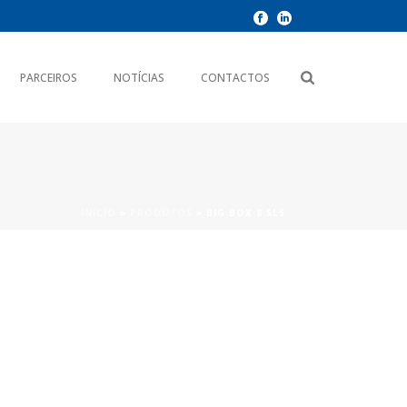
PARCEIROS
NOTÍCIAS
CONTACTOS
INÍCIO
»
PRODUTOS
»
BIG BOX 8 SLS