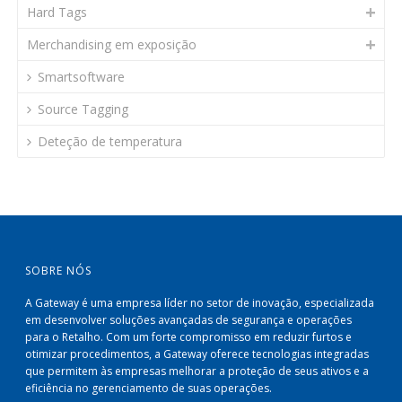
Hard Tags
Merchandising em exposição
Smartsoftware
Source Tagging
Deteção de temperatura
SOBRE NÓS
A Gateway é uma empresa líder no setor de inovação, especializada
em desenvolver soluções avançadas de segurança e operações
para o Retalho. Com um forte compromisso em reduzir furtos e
otimizar procedimentos, a Gateway oferece tecnologias integradas
que permitem às empresas melhorar a proteção de seus ativos e a
eficiência no gerenciamento de suas operações.