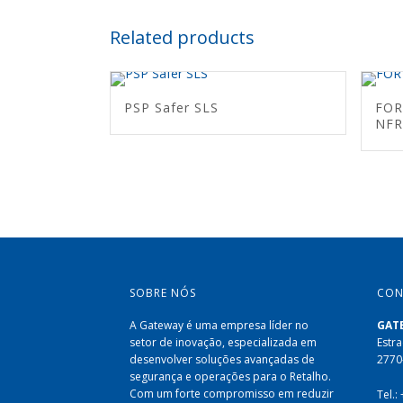
Related products
PSP Safer SLS
FOR
NFR
SOBRE NÓS
CON
A Gateway é uma empresa líder no
GAT
setor de inovação, especializada em
Estra
desenvolver soluções avançadas de
2770
segurança e operações para o Retalho.
Com um forte compromisso em reduzir
Tel.: