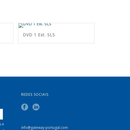
DVD 1 Ext. SLS
REDES SOCIAIS
s e
info@gateway-portugal.com