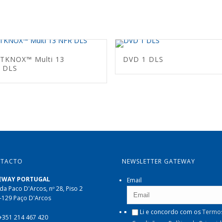
TKNOX™ Multi 13
DVD 1 DLS
 DLS
TACTO
NEWSLETTER GATEWAY
EWAY PORTUGAL
Email
da Paco D'Arcos, nº 28, Piso 2
-129 Paço D'Arcos
Li e concordo com os
Termo
 +351 214 467 420