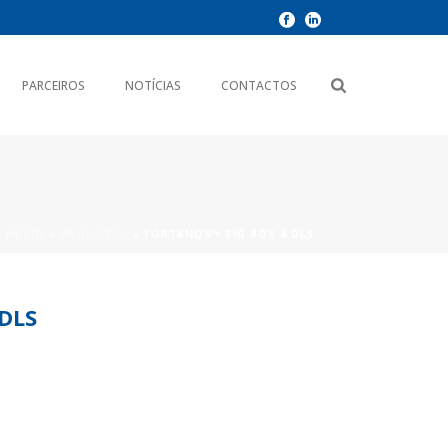
PARCEIROS
NOTÍCIAS
CONTACTOS
INÍCIO
»
PRODUTOS
»
FORTKNOX™ BIG BOX 4 DLS
DLS