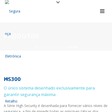
PRODUTOS
INÍCIO
»
PRODUTOS
»
HS300
HS300
O único sistema desenhado exclusivamente para
garantir segurança máxima
A Série High Security é desenhada para fornecer vários níveis de
segurança, a fim de impedir todas as principais táticas dos