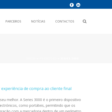
PARCEIROS
NOTÍCIAS
CONTACTOS
INÍCIO
»
PRODUTOS
»
SERIES 3000
experiência de compra ao cliente final
seu melhor. A Series 3000 é o primeiro dispositivo
ectrónicos, como portáteis, permitindo que os
teração com a mercadoria dentro de um perímetro