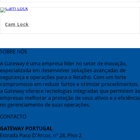
Cam Lock
SOBRE NÓS
A Gateway é uma empresa líder no setor de inovação,
especializada em desenvolver soluções avançadas de
segurança e operações para o Retalho. Com um forte
compromisso em reduzir furtos e otimizar procedimentos,
a Gateway oferece tecnologias integradas que permitem às
empresas melhorar a proteção de seus ativos e a eficiência
no gerenciamento de suas operações.
CONTACTO
GATEWAY PORTUGAL
Estrada Paco D'Arcos, nº 28, Piso 2