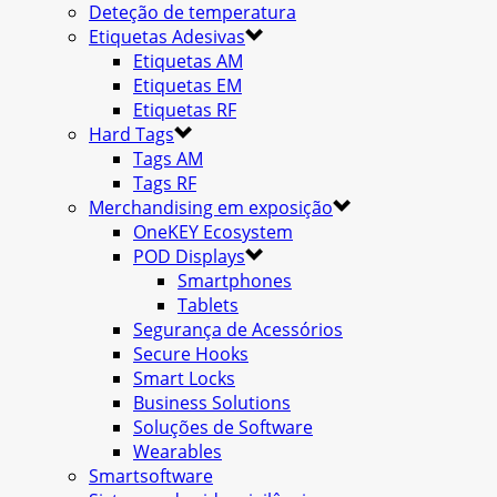
Deteção de temperatura
Etiquetas Adesivas
Etiquetas AM
Etiquetas EM
Etiquetas RF
Hard Tags
Tags AM
Tags RF
Merchandising em exposição
OneKEY Ecosystem
POD Displays
Smartphones
Tablets
Segurança de Acessórios
Secure Hooks
Smart Locks
Business Solutions
Soluções de Software
Wearables
Smartsoftware