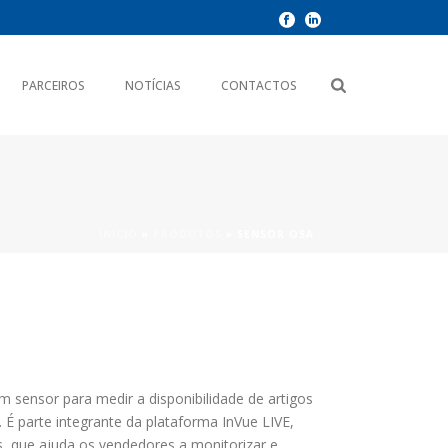
PARCEIROS
NOTÍCIAS
CONTACTOS
INÍCIO
»
PRODUTOS
»
SENSOR OSA
um sensor para medir a disponibilidade de artigos
 É parte integrante da plataforma InVue LIVE,
, que ajuda os vendedores a monitorizar e