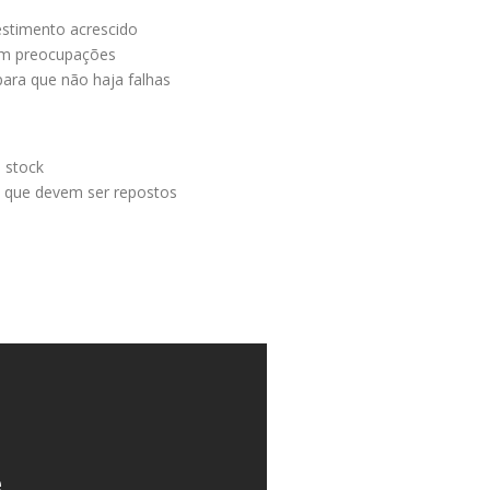
estimento acrescido
sem preocupações
para que não haja falhas
e stock
 que devem ser repostos