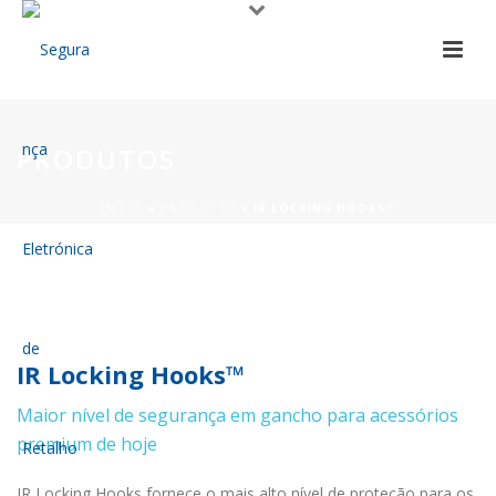
PRODUTOS
INÍCIO
»
PRODUTOS
»
IR LOCKING HOOKS™
IR Locking Hooks™
Maior nível de segurança em gancho para acessórios
premium de hoje
IR Locking Hooks fornece o mais alto nível de proteção para os