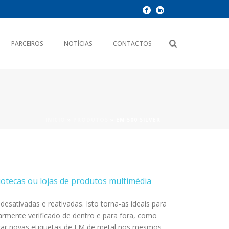
PARCEIROS
NOTÍCIAS
CONTACTOS
INÍCIO
»
PRODUTOS
»
EM 500 SILVER
liotecas ou lojas de produtos multimédia
esativadas e reativadas. Isto torna-as ideais para
rmente verificado de dentro e para fora, como
 fixar novas etiquetas de EM de metal nos mesmos