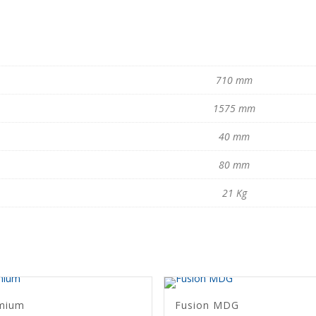
710 mm
1575 mm
40 mm
80 mm
21 Kg
mium
Fusion MDG