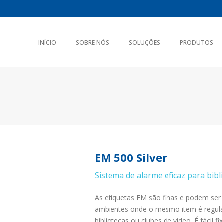
INÍCIO
SOBRE NÓS
SOLUÇÕES
PRODUTOS
EM 500 Silver
Sistema de alarme eficaz para bib
As etiquetas EM são finas e podem ser d
ambientes onde o mesmo item é regula
bibliotecas ou clubes de vídeo. É fácil