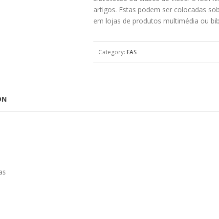
artigos. Estas podem ser colocadas sob
em lojas de produtos multimédia ou bib
Category:
EAS
ON
as